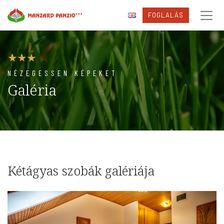
FOGLALÁS
NÉZEGESSEN KÉPEKET
Galéria
Kétágyas szobák galériája