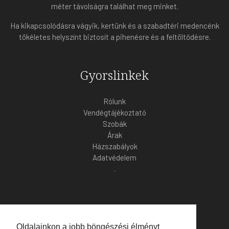
méter távolságra találhat meg minket.
Ha kikapcsolódásra vágyik, kertünk és a szabadtéri medencénk
tökéletes helyszínt biztosít a pihenésre és a feltöltődésre.
Gyorslinkek
Rólunk
Vendégtájékoztató
Szobák
Árak
Házszabályok
Adatvédelem
.
Kapcsolat
Oldalainkon a jobb böngészési élményt