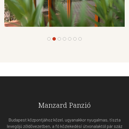
Manzard Panzió
Budapest központjához közel, ugyanakkor nyugalmas, tiszta
levegőjű zöldövezetben, a fő közlekedési útvonalaktól pár száz